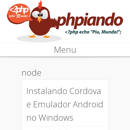
PHP, Web3, Javascript, Vue.js,
Menu
Phpiando –
Node.js, Blockchain, Android,
Cordova, Apache, Nginx, iOS
Programando um
Skip
node
to
pouco de tudo
content
Instalando Cordova
e Emulador Android
no Windows